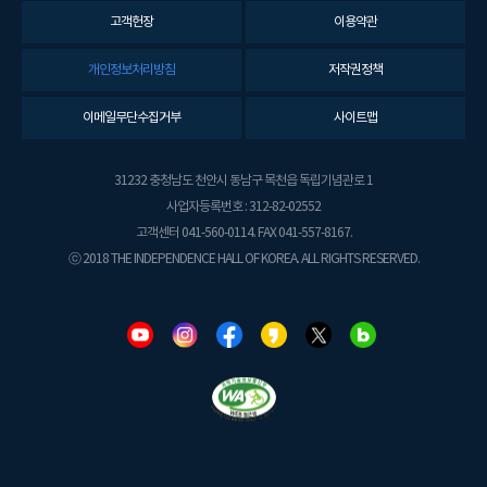
고객헌장
이용약관
개인정보처리방침
저작권정책
이메일무단수집거부
사이트맵
31232 충청남도 천안시 동남구 목천읍 독립기념관로 1
사업자등록번호 : 312-82-02552
고객센터 041-560-0114. FAX 041-557-8167.
ⓒ 2018 THE INDEPENDENCE HALL OF KOREA. ALL RIGHTS RESERVED.