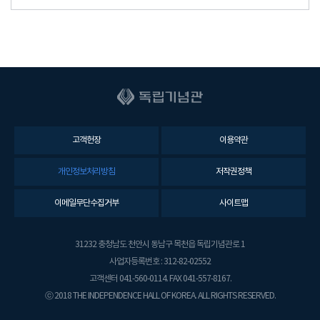
고객헌장
이용약관
개인정보처리방침
저작권정책
이메일무단수집거부
사이트맵
31232 충청남도 천안시 동남구 목천읍 독립기념관로 1
사업자등록번호 : 312-82-02552
고객센터 041-560-0114. FAX 041-557-8167.
ⓒ 2018 THE INDEPENDENCE HALL OF KOREA. ALL RIGHTS RESERVED.