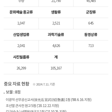
수량
21,790
45,485
문화예술 종교류
생활류
군장류
1,047
2,521
645
산업생업류
과학기술류
동영상류
2,041
4,626
713
사진필름류
계
26,299
105,167
중요 자료 현황
※ 2024. 7. 11. 기준
보물 : 8점
이광악 선무공신교서(李光岳 宣武功臣敎書) 1점 ('88. 6. 16. 지정)
조선말 큰사전 원고 5점 ('20. 12. 22. 지정)