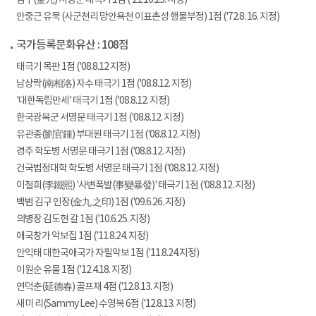
김구(金九) 서명문 태극기 1점 ('21.10.25. 지정)
안중근 유묵 (사군천리 망안욕천 이표촌성 행물부정) 1점 ('72.8. 16. 지정)
국가등록문화유산 : 108점
태극기 목판 1점 ('08.8.12 지정)
남상락(南相洛) 자수 태극기 1점 ('08.8.12. 지정)
'대한독립만세' 태극기 1점 ('08.8.12. 지정)
한국광복군 서명문 태극기 1점 ('08.8.12. 지정)
유관종(劉官鍾) 부대원 태극기 1점 ('08.8.12. 지정)
경주 학도병 서명문 태극기 1점 ('08.8.12. 지정)
건국법정대학 학도병 서명문 태극기 1점 ('08.8.12. 지정)
이철희(李鐵熙) '사변폭발(事變暴發)' 태극기 1점 ('08.8.12. 지정)
백범 김구 인장(金九 之印) 1점 ('09.6.26. 지정)
의병장 김도현 칼 1점 ('10.6.25. 지정)
애국창가 악보집 1점 ('11.8.24. 지정)
안익태 대한국애국가 자필악보 1점 ('11.8.24.지정)
이원순 유물 1점 ('12.4.18. 지정)
연덕춘(延德春) 골프채 4점 ('12.8.13. 지정)
새미 리(Sammy Lee) 수영복 6점 ('12.8.13. 지정)