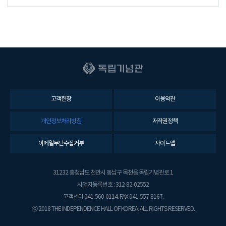
고객헌장
이용약관
개인정보처리방침
저작권정책
이메일무단수집거부
사이트맵
31232 충청남도 천안시 동남구 목천읍 독립기념관로 1
사업자등록번호 : 312-82-02552
고객센터 041-560-0114. FAX 041-557-8167.
ⓒ 2018 THE INDEPENDENCE HALL OF KOREA. ALL RIGHTS RESERVED.