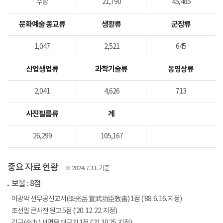
수량
21,790
45,485
문화예술 종교류
생활류
군장류
1,047
2,521
645
산업생업류
과학기술류
동영상류
2,041
4,626
713
사진필름류
계
26,299
105,167
중요 자료 현황
※ 2024. 7. 11. 기준
보물 : 8점
이광악 선무공신교서(李光岳 宣武功臣敎書) 1점 ('88. 6. 16. 지정)
조선말 큰사전 원고 5점 ('20. 12. 22. 지정)