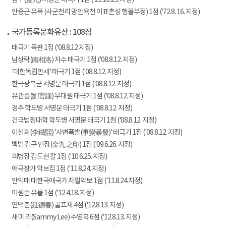
김구(金九) 서명문 태극기 1점 ('21.10.25. 지정)
안중근 유묵 (사군천리 망안욕천 이표촌성 행물부정) 1점 ('72.8. 16. 지정)
국가등록문화유산 : 108점
태극기 목판 1점 ('08.8.12 지정)
남상락(南相洛) 자수 태극기 1점 ('08.8.12. 지정)
'대한독립만세' 태극기 1점 ('08.8.12. 지정)
한국광복군 서명문 태극기 1점 ('08.8.12. 지정)
유관종(劉官鍾) 부대원 태극기 1점 ('08.8.12. 지정)
경주 학도병 서명문 태극기 1점 ('08.8.12. 지정)
건국법정대학 학도병 서명문 태극기 1점 ('08.8.12. 지정)
이철희(李鐵熙) '사변폭발(事變暴發)' 태극기 1점 ('08.8.12. 지정)
백범 김구 인장(金九 之印) 1점 ('09.6.26. 지정)
의병장 김도현 칼 1점 ('10.6.25. 지정)
애국창가 악보집 1점 ('11.8.24. 지정)
안익태 대한국애국가 자필악보 1점 ('11.8.24.지정)
이원순 유물 1점 ('12.4.18. 지정)
연덕춘(延德春) 골프채 4점 ('12.8.13. 지정)
새미 리(Sammy Lee) 수영복 6점 ('12.8.13. 지정)