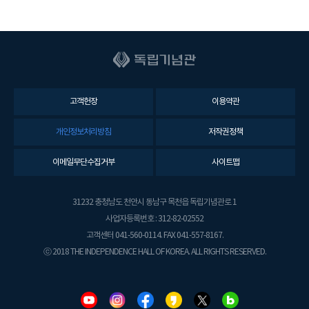
고객헌장
이용약관
개인정보처리방침
저작권정책
이메일무단수집거부
사이트맵
31232 충청남도 천안시 동남구 목천읍 독립기념관로 1
사업자등록번호 : 312-82-02552
고객센터 041-560-0114. FAX 041-557-8167.
ⓒ 2018 THE INDEPENDENCE HALL OF KOREA. ALL RIGHTS RESERVED.