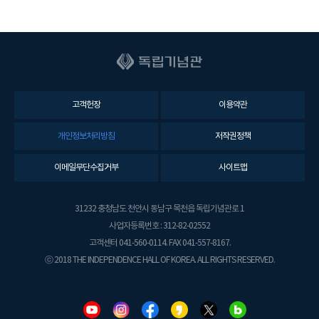
고객헌장
이용약관
개인정보처리방침
저작권정책
이메일무단수집거부
사이트맵
31232 충청남도 천안시 동남구 목천읍 독립기념관로 1
사업자등록번호 : 312-82-02552
고객센터 041-560-0114. FAX 041-557-8167.
ⓒ 2018 THE INDEPENDENCE HALL OF KOREA. ALL RIGHTS RESERVED.