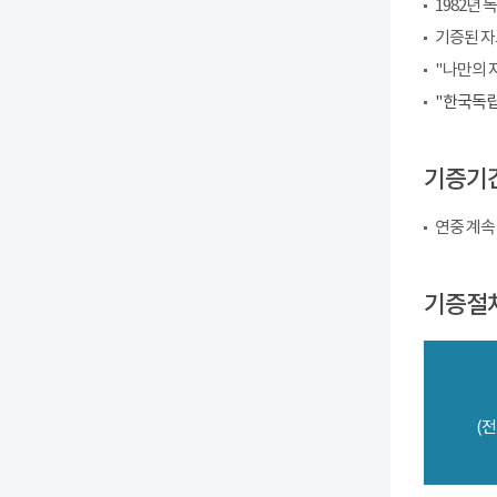
1982년
기증된 자
"나만의 
"한국독립
기증기
연중 계속
기증절
(전