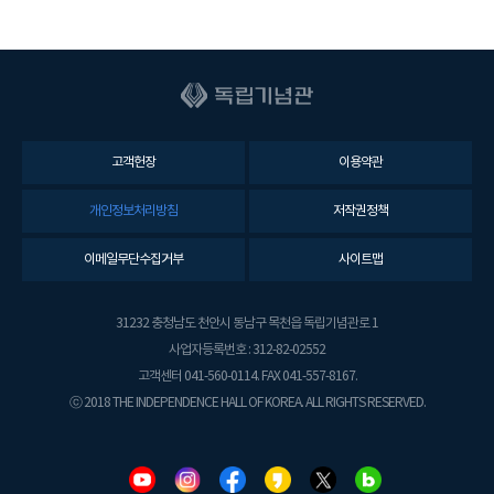
고객헌장
이용약관
개인정보처리방침
저작권정책
이메일무단수집거부
사이트맵
31232 충청남도 천안시 동남구 목천읍 독립기념관로 1
사업자등록번호 : 312-82-02552
고객센터 041-560-0114. FAX 041-557-8167.
ⓒ 2018 THE INDEPENDENCE HALL OF KOREA. ALL RIGHTS RESERVED.