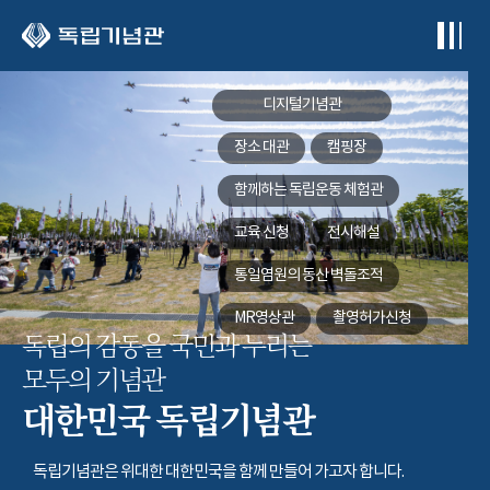
본문 바로가기
디지털기념관
장소 대관
캠핑장
함께하는
독립운동 체험관
교육 신청
전시해설
통일염원의 동산
벽돌조적
MR영상관
촬영허가신청
독립의 감동을 국민과 누리는
모두의 기념관
대한민국 독립기념관
독립기념관은 위대한 대한민국을 함께 만들어 가고자 합니다.