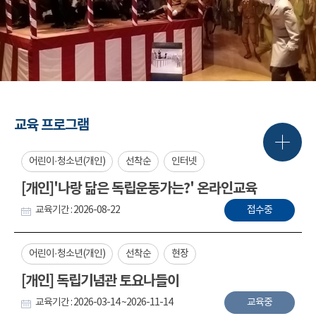
교육 프로그램
어린이·청소년(개인)
선착순
인터넷
[개인]'나랑 닮은 독립운동가는?' 온라인교육
교육기간 : 2026-08-22
접수중
어린이·청소년(개인)
선착순
현장
[개인] 독립기념관 토요나들이
교육기간 : 2026-03-14 ~2026-11-14
교육중