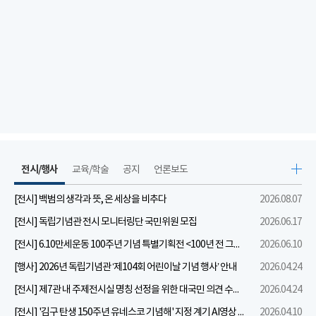
전시/행사
교육/학술
공지
언론보도
[전시] 백범의 생각과 뜻, 온 세상을 비추다
2026.08.07
[전시] 독립기념관 전시 모니터링단 국민위원 모집
2026.06.17
[전시] 6.10만세운동 100주년 기념 특별기획전 <100년 전 그날을 보다: 6.10만세운동>
2026.06.10
[행사] 2026년 독립기념관 ‘제104회 어린이날 기념 행사’ 안내
2026.04.24
[전시] 제7관 내 주제전시실 명칭 선정을 위한 대국민 의견 수렴 실시
2026.04.24
[전시] '김구 탄생 150주년 유네스코 기념해' 지정 계기 AI영상 국민공모 개최 안내
2026.04.10